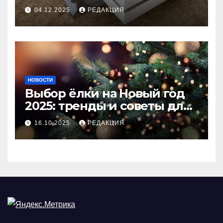
долговечного и прочного
04.12.2025
РЕДАКЦИЯ
покрытия
НОВОСТИ
Выбор ёлки на Новый год
2025: тренды и советы для
идеального праздника
16.10.2025
РЕДАКЦИЯ