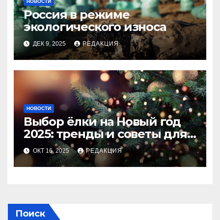
НОВОСТИ
Россия в режиме
экологического износа
ДЕК 9, 2025
РЕДАКЦИЯ
НОВОСТИ
Выбор ёлки на Новый год
2025: тренды и советы для
идеального праздника
ОКТ 16, 2025
РЕДАКЦИЯ
Поиск