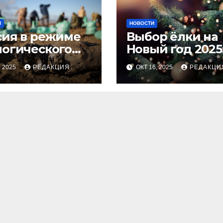
И
НОВОСТИ
сия в режиме
Выбор ёлки на
логического
Новый год 2025
оса
тренды и сове
, 2025
РЕДАКЦИЯ
ОКТ 16, 2025
РЕДАКЦИ
для идеальног
праздника