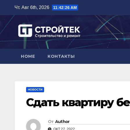
Перейти
Чт. Авг 6th, 2026
11:42:27 AM
к
содержимому
HOME
КОНТАКТЫ
НОВОСТИ
Сдать квартиру б
От
Author
ОКТ 27, 2022