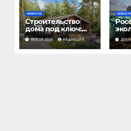
НОВОСТИ
НОВОСТ
Строительство
Рос
дома под ключ:
эко
этапы и
изн
ФЕВ 19, 2026
РЕДАКЦИЯ
ДЕК 9
планирование
бюджета