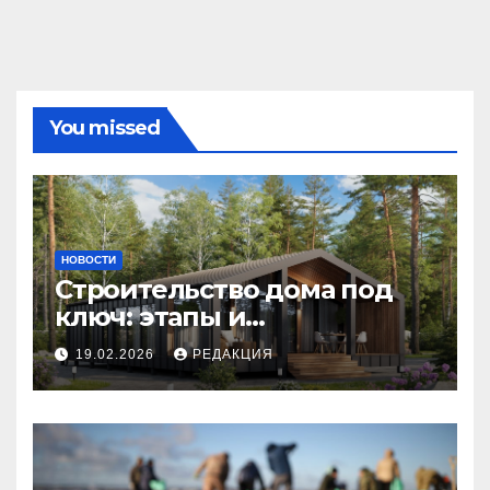
You missed
НОВОСТИ
Строительство дома под
ключ: этапы и
планирование бюджета
19.02.2026
РЕДАКЦИЯ