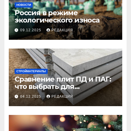
НОВОСТИ
Россия в режиме
экологического износа
09.12.2025
РЕДАКЦИЯ
СТРОЙМАТЕРИАЛЫ
Сравнение плит ПД и ПАГ:
что выбрать для
долговечного и прочного
04.12.2025
РЕДАКЦИЯ
покрытия