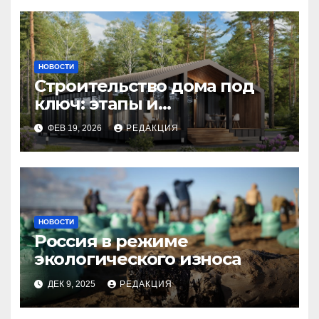
НОВОСТИ
Строительство дома под
ключ: этапы и
планирование бюджета
ФЕВ 19, 2026
РЕДАКЦИЯ
НОВОСТИ
Россия в режиме
экологического износа
ДЕК 9, 2025
РЕДАКЦИЯ