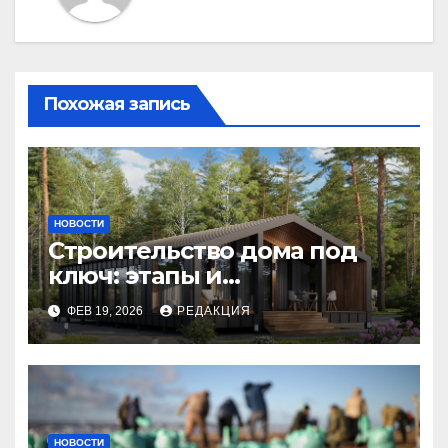
Похожая запись
НОВОСТИ
Строительство дома под
ключ: этапы и
планирование бюджета
ФЕВ 19, 2026
РЕДАКЦИЯ
НОВОСТИ