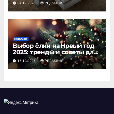
долговечного и прочного
04.12.2025
РЕДАКЦИЯ
покрытия
НОВОСТИ
Выбор ёлки на Новый год
2025: тренды и советы для
идеального праздника
16.10.2025
РЕДАКЦИЯ