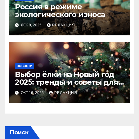
Россия в режиме
экологического износа
ДЕК 9, 2025
РЕДАКЦИЯ
НОВОСТИ
Выбор ёлки на Новый год
2025: тренды и советы для
идеального праздника
ОКТ 16, 2025
РЕДАКЦИЯ
Поиск