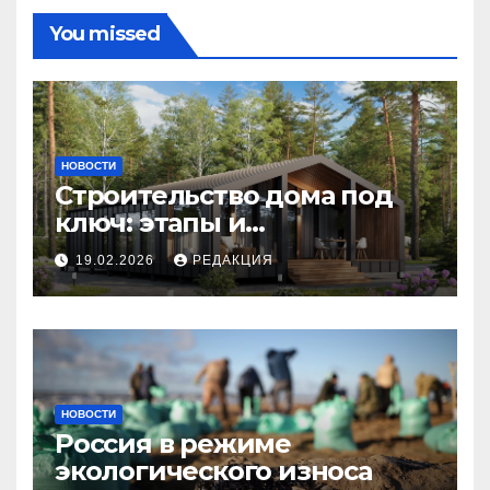
You missed
НОВОСТИ
Строительство дома под
ключ: этапы и
планирование бюджета
19.02.2026
РЕДАКЦИЯ
НОВОСТИ
Россия в режиме
экологического износа