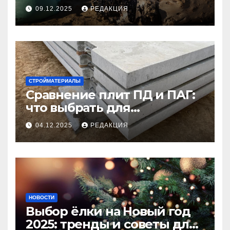
09.12.2025
РЕДАКЦИЯ
СТРОЙМАТЕРИАЛЫ
Сравнение плит ПД и ПАГ:
что выбрать для
долговечного и прочного
04.12.2025
РЕДАКЦИЯ
покрытия
НОВОСТИ
Выбор ёлки на Новый год
2025: тренды и советы для