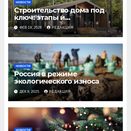
НОВОСТИ
Строительство дома под
ключ: этапы и
планирование бюджета
ФЕВ 19, 2026
РЕДАКЦИЯ
НОВОСТИ
Россия в режиме
экологического износа
ДЕК 9, 2025
РЕДАКЦИЯ
НОВОСТИ