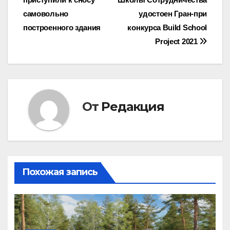
по
самовольно
удостоен Гран-при
записям
построенного здания
конкурса Build School
Project 2021
От
Редакция
Похожая запись