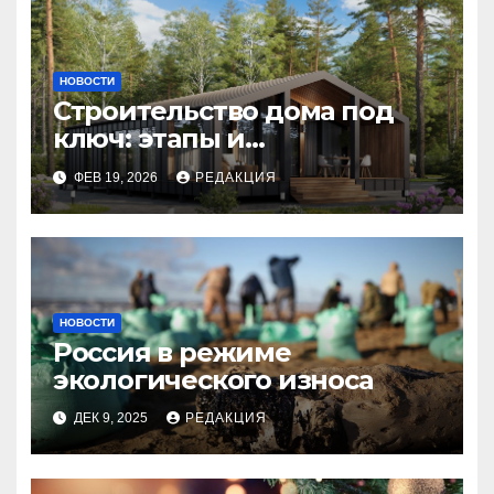
НОВОСТИ
Строительство дома под
ключ: этапы и
планирование бюджета
ФЕВ 19, 2026
РЕДАКЦИЯ
НОВОСТИ
Россия в режиме
экологического износа
ДЕК 9, 2025
РЕДАКЦИЯ