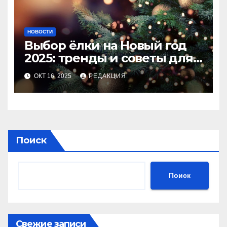
НОВОСТИ
Выбор ёлки на Новый год
2025: тренды и советы для
идеального праздника
ОКТ 16, 2025
РЕДАКЦИЯ
Поиск
Поиск
Свежие записи