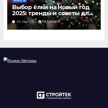
НОВОСТИ
Выбор ёлки на Новый год
2025: тренды и советы для
идеального праздника
16.10.2025
РЕДАКЦИЯ