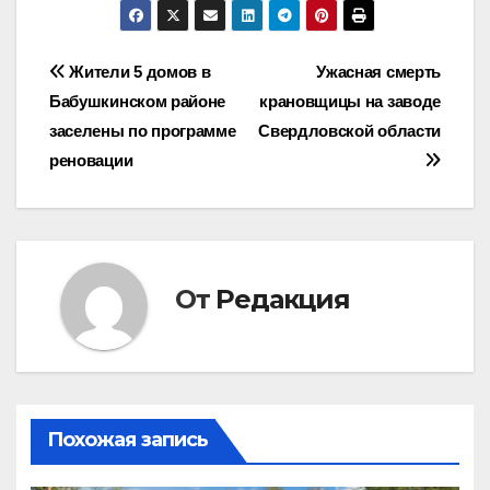
Навигация
Жители 5 домов в
Ужасная смерть
Бабушкинском районе
крановщицы на заводе
по
заселены по программе
Свердловской области
записям
реновации
От
Редакция
Похожая запись