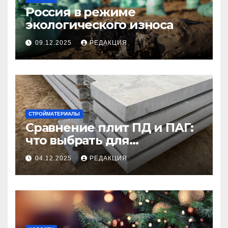
Россия в режиме
экологического износа
09.12.2025
РЕДАКЦИЯ
СТРОЙМАТЕРИАЛЫ
Сравнение плит ПД и ПАГ:
что выбрать для
долговечного и прочного
04.12.2025
РЕДАКЦИЯ
покрытия