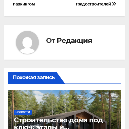
записям
паркингом
градостроителей
От
Редакция
Похожая запись
НОВОСТИ
Строительство дома под
ключ: этапы и