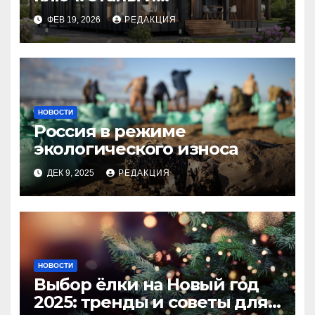
планирование бюджета
ФЕВ 19, 2026
РЕДАКЦИЯ
НОВОСТИ
Россия в режиме
экологического износа
ДЕК 9, 2025
РЕДАКЦИЯ
НОВОСТИ
Выбор ёлки на Новый год
2025: тренды и советы для