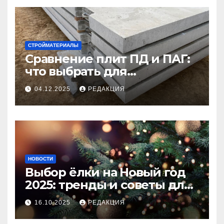
СТРОЙМАТЕРИАЛЫ
Сравнение плит ПД и ПАГ:
что выбрать для
долговечного и прочного
04.12.2025
РЕДАКЦИЯ
покрытия
НОВОСТИ
Выбор ёлки на Новый год
2025: тренды и советы для
идеального праздника
16.10.2025
РЕДАКЦИЯ