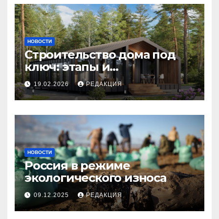
НОВОСТИ
Строительство дома под
ключ: этапы и
планирование бюджета
19.02.2026
РЕДАКЦИЯ
НОВОСТИ
Россия в режиме
экологического износа
09.12.2025
РЕДАКЦИЯ