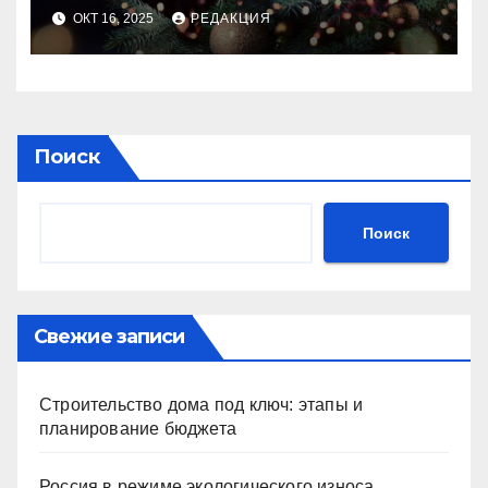
идеального праздника
ОКТ 16, 2025
РЕДАКЦИЯ
Поиск
Поиск
Свежие записи
Строительство дома под ключ: этапы и
планирование бюджета
Россия в режиме экологического износа