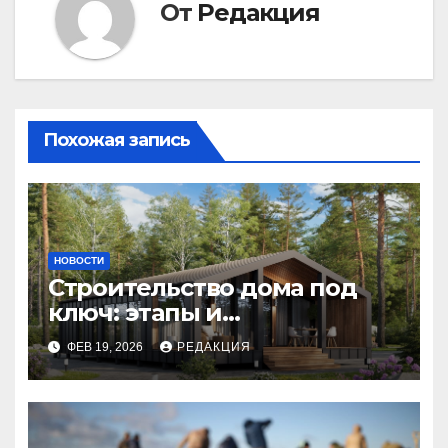
От
Редакция
Похожая запись
НОВОСТИ
Строительство дома под
ключ: этапы и
планирование бюджета
ФЕВ 19, 2026
РЕДАКЦИЯ