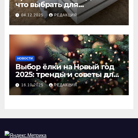
что выбрать для
долговечного и прочного
04.12.2025
РЕДАКЦИЯ
покрытия
НОВОСТИ
Выбор ёлки на Новый год
2025: тренды и советы для
идеального праздника
16.10.2025
РЕДАКЦИЯ