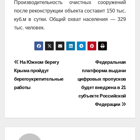
Производительность очистных сооружений
после реконструкции объекта составит 150 тыс.
куб.м в сутки. Общий охват населения — 329
тыс. человек.
Навигация
На Южном берегу
Федеральная
Крыма пройдут
платформа выдачи
по
берегоукрепительные
цифровых пропусков
записям
работы
будет внедрена в 21
субъекте Российской
Федерации