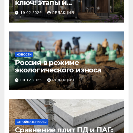
ключ: этапы и
планирование бюджета
19.02.2026
РЕДАКЦИЯ
НОВОСТИ
Россия в режиме
экологического износа
09.12.2025
РЕДАКЦИЯ
СТРОЙМАТЕРИАЛЫ
Сравнение плит ПД и ПАГ: