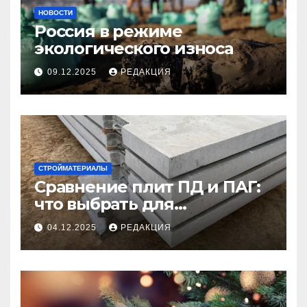
НОВОСТИ
Россия в режиме
экологического износа
09.12.2025
РЕДАКЦИЯ
СТРОЙМАТЕРИАЛЫ
Сравнение плит ПД и ПАГ:
что выбрать для
долговечного и прочного
04.12.2025
РЕДАКЦИЯ
покрытия