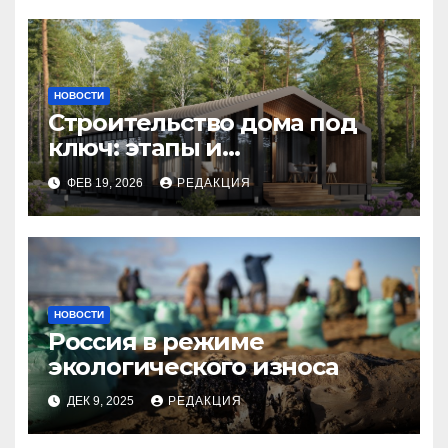
НОВОСТИ
Строительство дома под
ключ: этапы и
планирование бюджета
ФЕВ 19, 2026
РЕДАКЦИЯ
НОВОСТИ
Россия в режиме
экологического износа
ДЕК 9, 2025
РЕДАКЦИЯ