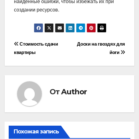
найденные ошибки, чтобы избежать их при
создании ресурсов.
Навигация
Стоимость сдачи
Доски на гвоздях для
квартиры
йоги
по
записям
От
Author
Похожая запись