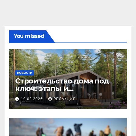
You missed
НОВОСТИ
Строительство дома под
ключ: этапы и
планирование бюджета
19.02.2026
РЕДАКЦИЯ