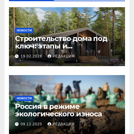
НОВОСТИ
Строительство дома под
ключ: этапы и
планирование бюджета
19.02.2026
РЕДАКЦИЯ
НОВОСТИ
Россия в режиме
экологического износа
09.12.2025
РЕДАКЦИЯ