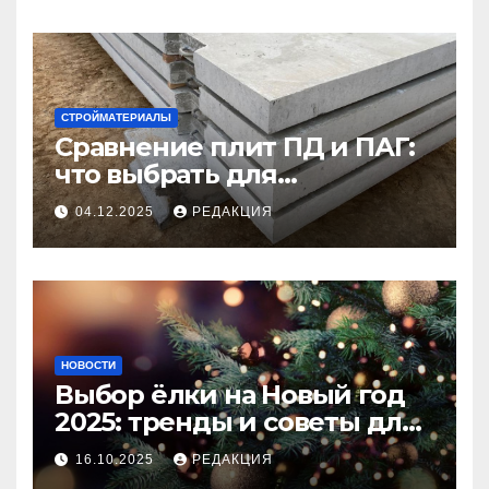
СТРОЙМАТЕРИАЛЫ
Сравнение плит ПД и ПАГ:
что выбрать для
долговечного и прочного
04.12.2025
РЕДАКЦИЯ
покрытия
НОВОСТИ
Выбор ёлки на Новый год
2025: тренды и советы для
идеального праздника
16.10.2025
РЕДАКЦИЯ