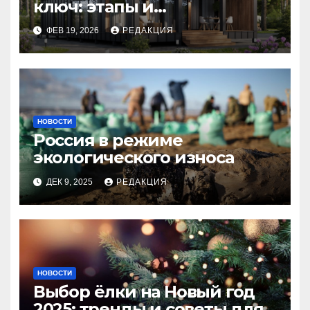
ключ: этапы и
планирование бюджета
ФЕВ 19, 2026
РЕДАКЦИЯ
НОВОСТИ
Россия в режиме
экологического износа
ДЕК 9, 2025
РЕДАКЦИЯ
НОВОСТИ
Выбор ёлки на Новый год
2025: тренды и советы для