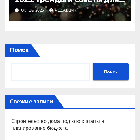
идеального праздника
ОКТ 16, 2025
РЕДАКЦИЯ
Поиск
Поиск
Свежие записи
Строительство дома под ключ: этапы и
планирование бюджета