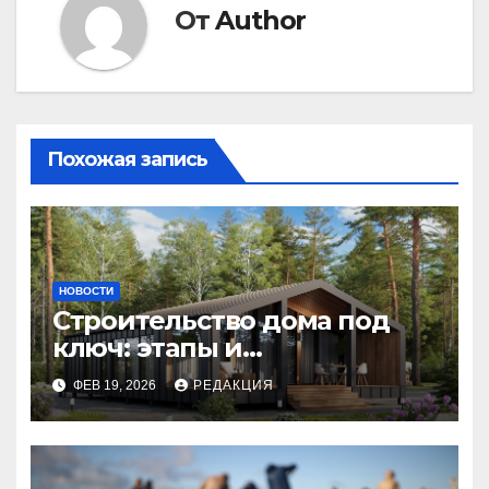
От
Author
Похожая запись
НОВОСТИ
Строительство дома под
ключ: этапы и
планирование бюджета
ФЕВ 19, 2026
РЕДАКЦИЯ