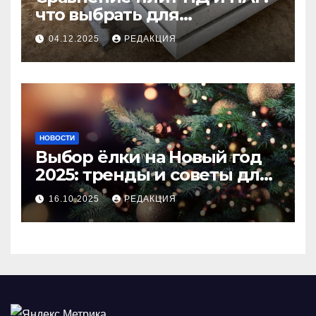
что выбрать для
долговечного и прочного
04.12.2025
РЕДАКЦИЯ
покрытия
НОВОСТИ
Выбор ёлки на Новый год
2025: тренды и советы для
идеального праздника
16.10.2025
РЕДАКЦИЯ