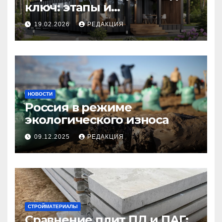
ключ: этапы и
планирование бюджета
19.02.2026
РЕДАКЦИЯ
НОВОСТИ
Россия в режиме
экологического износа
09.12.2025
РЕДАКЦИЯ
СТРОЙМАТЕРИАЛЫ
Сравнение плит ПД и ПАГ: