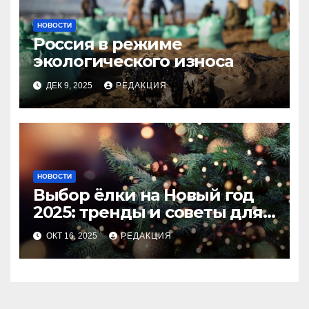
НОВОСТИ
Россия в режиме
экологического износа
ДЕК 9, 2025
РЕДАКЦИЯ
НОВОСТИ
Выбор ёлки на Новый год
2025: тренды и советы для
идеального праздника
ОКТ 16, 2025
РЕДАКЦИЯ