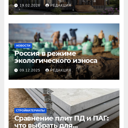
планирование бюджета
19.02.2026
РЕДАКЦИЯ
НОВОСТИ
Россия в режиме
экологического износа
09.12.2025
РЕДАКЦИЯ
СТРОЙМАТЕРИАЛЫ
Сравнение плит ПД и ПАГ:
что выбрать для