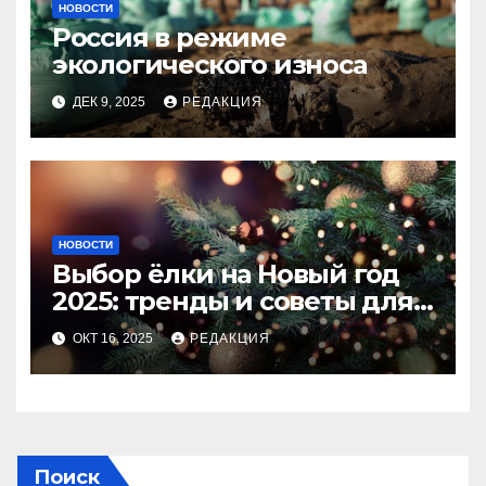
НОВОСТИ
Россия в режиме
экологического износа
ДЕК 9, 2025
РЕДАКЦИЯ
НОВОСТИ
Выбор ёлки на Новый год
2025: тренды и советы для
идеального праздника
ОКТ 16, 2025
РЕДАКЦИЯ
Поиск