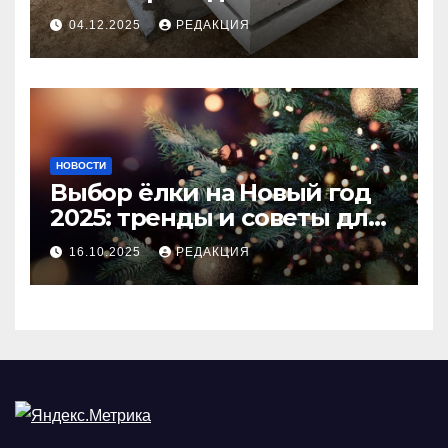
долговечного и прочного
04.12.2025
РЕДАКЦИЯ
покрытия
НОВОСТИ
Выбор ёлки на Новый год
2025: тренды и советы для
идеального праздника
16.10.2025
РЕДАКЦИЯ