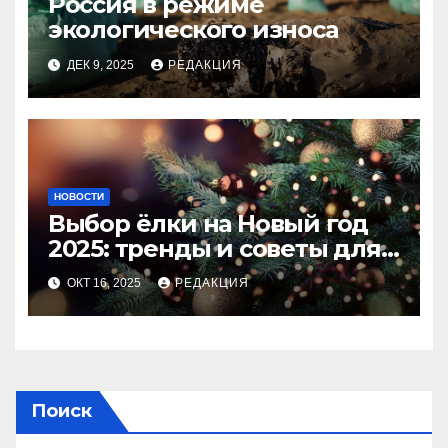
Россия в режиме
экологического износа
ДЕК 9, 2025
РЕДАКЦИЯ
НОВОСТИ
Выбор ёлки на Новый год
2025: тренды и советы для
идеального праздника
ОКТ 16, 2025
РЕДАКЦИЯ
Поиск