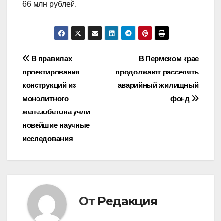
66 млн рублей.
Навигация
В правилах
В Пермском крае
проектирования
продолжают расселять
по
конструкций из
аварийный жилищный
записям
монолитного
фонд
железобетона учли
новейшие научные
исследования
От
Редакция