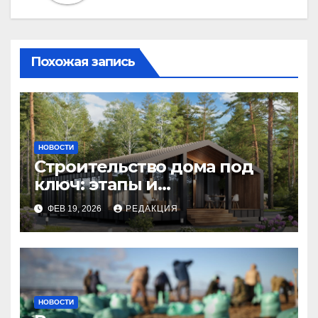
Похожая запись
НОВОСТИ
Строительство дома под
ключ: этапы и
планирование бюджета
ФЕВ 19, 2026
РЕДАКЦИЯ
НОВОСТИ