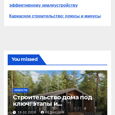
эффективному землеустройству
Каркасное строительство: плюсы и минусы
You missed
НОВОСТИ
Строительство дома под
ключ: этапы и
планирование бюджета
19.02.2026
РЕДАКЦИЯ