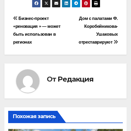
Навигация
Бизнес-проект
Дом с палатами Ф.
«реновация » — может
Коробейникова-
по
быть использован в
Ушаковых
записям
регионах
отреставрируют
От
Редакция
Похожая запись