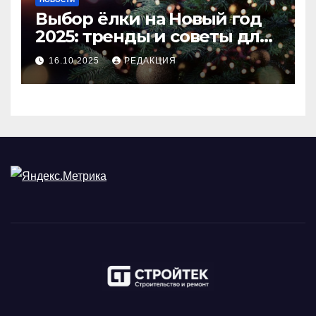
Выбор ёлки на Новый год
2025: тренды и советы для
идеального праздника
16.10.2025
РЕДАКЦИЯ