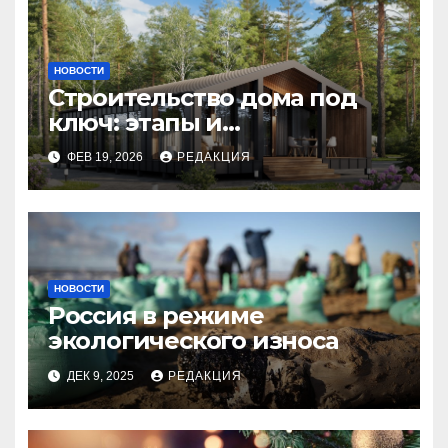
НОВОСТИ
Строительство дома под
ключ: этапы и
планирование бюджета
ФЕВ 19, 2026
РЕДАКЦИЯ
НОВОСТИ
Россия в режиме
экологического износа
ДЕК 9, 2025
РЕДАКЦИЯ