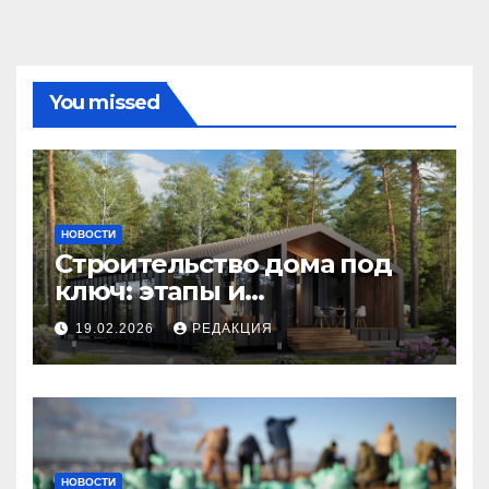
You missed
НОВОСТИ
Строительство дома под
ключ: этапы и
планирование бюджета
19.02.2026
РЕДАКЦИЯ
НОВОСТИ