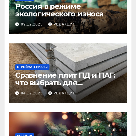
Россия в режиме
экологического износа
09.12.2025
РЕДАКЦИЯ
СТРОЙМАТЕРИАЛЫ
Сравнение плит ПД и ПАГ:
что выбрать для
долговечного и прочного
04.12.2025
РЕДАКЦИЯ
покрытия
НОВОСТИ