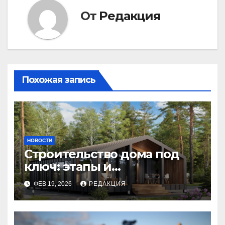
От
Редакция
Похожая запись
НОВОСТИ
Строительство дома под
ключ: этапы и
планирование бюджета
ФЕВ 19, 2026
РЕДАКЦИЯ