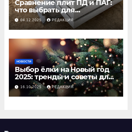
Сравнение плит ПД и ПАГ:
что выбрать для
долговечного и прочного
04.12.2025
РЕДАКЦИЯ
покрытия
НОВОСТИ
Выбор ёлки на Новый год
2025: тренды и советы для
идеального праздника
16.10.2025
РЕДАКЦИЯ