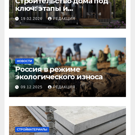
Строительство дома под
ключ: этапы и
планирование бюджета
19.02.2026
РЕДАКЦИЯ
НОВОСТИ
Россия в режиме
экологического износа
09.12.2025
РЕДАКЦИЯ
СТРОЙМАТЕРИАЛЫ