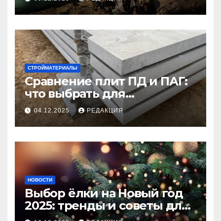
СТРОЙМАТЕРИАЛЫ
Сравнение плит ПД и ПАГ:
что выбрать для
долговечного и прочного
04.12.2025
РЕДАКЦИЯ
покрытия
НОВОСТИ
Выбор ёлки на Новый год
2025: тренды и советы для
идеального праздника