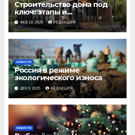
Строительство дома под
ключ: этапы и
планирование бюджета
ФЕВ 19, 2026
РЕДАКЦИЯ
НОВОСТИ
Россия в режиме
экологического износа
ДЕК 9, 2025
РЕДАКЦИЯ
НОВОСТИ