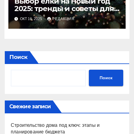
Выбор ёлки на Новый год
2025: тренды и советы для
идеального праздника
ОКТ 16, 2025
РЕДАКЦИЯ
Поиск
Поиск
Свежие записи
Строительство дома под ключ: этапы и
планирование бюджета