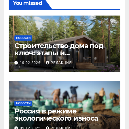
You missed
НОВОСТИ
Строительство дома под
ключ: этапы и
планирование бюджета
19.02.2026
РЕДАКЦИЯ
НОВОСТИ
Россия в режиме
экологического износа
09.12.2025
РЕДАКЦИЯ