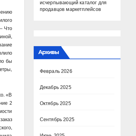
исчерпывающий каталог для
продавцов маркетплейсов
шению
илого
– Что
иной,
вание
Архивы
олило
ло бы
етры,
Февраль 2026
Декабрь 2025
о. «В
ние 2
Октябрь 2025
мости
заказ
Сентябрь 2025
кого,
Июнь 2025
ючила