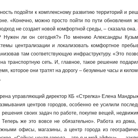
ность подойти к комплексному развитию территорий и ре
оне. «Конечно, можно просто пойти по пути обновления ж
подход не создает новой комфортной среды, – сказала она. 
я? Нужен ли он сегодня?» По мнению Александры Кузьм
истемы централизации и локализовать комфортное пребы
ганизовав там соответствующую инфраструктуру. «Это позв
на транспортную сеть. И, главное, такое решение подари
мя, которое они тратят на дорогу – безумные часы и килом
.
верена управляющий директор КБ «Стрелка» Елена Мандрык
азмывания центров городов, особенно ее усилили послед
я решения своих задач по работе, покупке вещей, недвижи
Теперь же это вовсе не обязательно». Работа из дома, 
жными офисы, магазины, а центр города из географичес
ское. «Сейчас центр города – это я и мой айфон», — закл