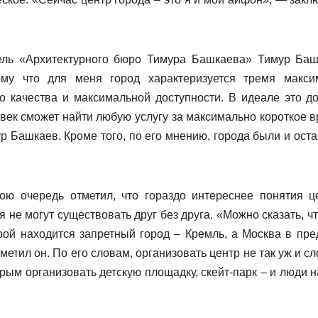
тель «Архитектурного бюро Тимура Башкаева» Тимур Баш
ому что для меня город характеризуется тремя макси
о качества и максимальной доступности. В идеале это д
овек сможет найти любую услугу за максимально короткое в
р Башкаев. Кроме того, по его мнению, города были и оста
ю очередь отметил, что гораздо интереснее понятия ц
 не могут существовать друг без друга. «Можно сказать, чт
рой находится запретный город – Кремль, а Москва в пре
метил он. По его словам, организовать центр не так уж и с
орым организовать детскую площадку, скейт-парк – и люди н