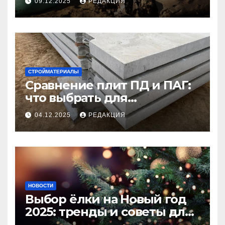
09.12.2025
РЕДАКЦИЯ
СТРОЙМАТЕРИАЛЫ
Сравнение плит ПД и ПАГ:
что выбрать для
долговечного и прочного
04.12.2025
РЕДАКЦИЯ
покрытия
НОВОСТИ
Выбор ёлки на Новый год
2025: тренды и советы для
идеального праздника