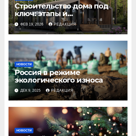
Строительство дома под
ключ: этапы и
планирование бюджета
ФЕВ 19, 2026
РЕДАКЦИЯ
НОВОСТИ
Россия в режиме
экологического износа
ДЕК 9, 2025
РЕДАКЦИЯ
НОВОСТИ