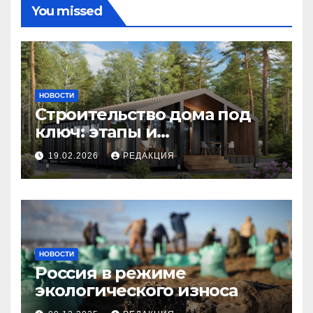
You missed
НОВОСТИ
Строительство дома под
ключ: этапы и
планирование бюджета
19.02.2026
РЕДАКЦИЯ
НОВОСТИ
Россия в режиме
экологического износа