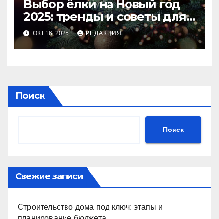
Выбор ёлки на Новый год
2025: тренды и советы для
идеального праздника
ОКТ 16, 2025
РЕДАКЦИЯ
Поиск
Поиск
Свежие записи
Строительство дома под ключ: этапы и
планирование бюджета