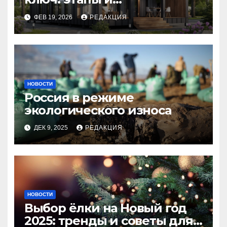
планирование бюджета
ФЕВ 19, 2026
РЕДАКЦИЯ
НОВОСТИ
Россия в режиме
экологического износа
ДЕК 9, 2025
РЕДАКЦИЯ
НОВОСТИ
Выбор ёлки на Новый год
2025: тренды и советы для