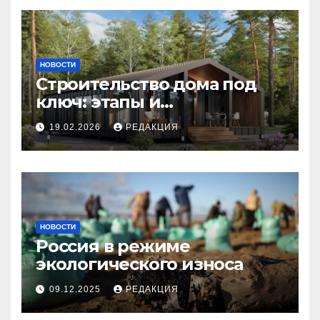
НОВОСТИ
Строительство дома под
ключ: этапы и
планирование бюджета
19.02.2026
РЕДАКЦИЯ
НОВОСТИ
Россия в режиме
экологического износа
09.12.2025
РЕДАКЦИЯ