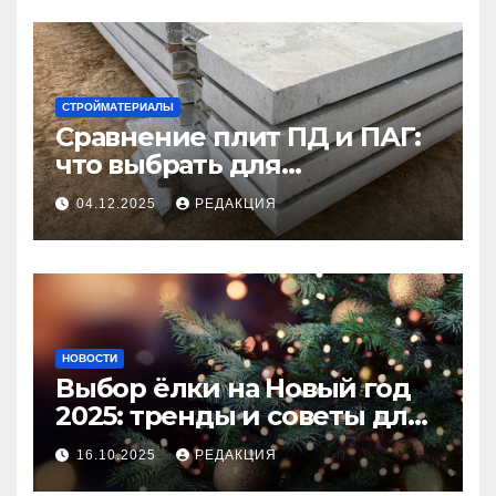
СТРОЙМАТЕРИАЛЫ
Сравнение плит ПД и ПАГ:
что выбрать для
долговечного и прочного
04.12.2025
РЕДАКЦИЯ
покрытия
НОВОСТИ
Выбор ёлки на Новый год
2025: тренды и советы для
идеального праздника
16.10.2025
РЕДАКЦИЯ