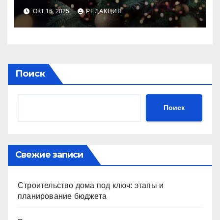
идеального праздника
ОКТ 16, 2025
РЕДАКЦИЯ
Поиск
Поиск
Свежие записи
Строительство дома под ключ: этапы и
планирование бюджета