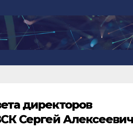
ета директоров
ВСК Сергей Алексееви