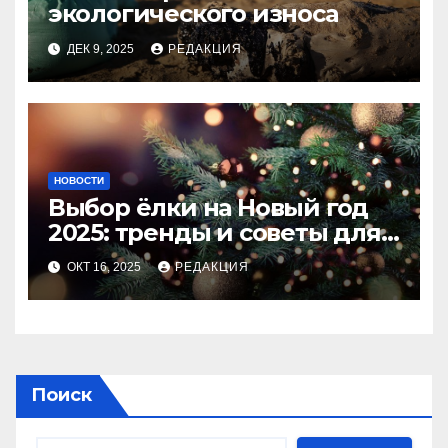
экологического износа
ДЕК 9, 2025
РЕДАКЦИЯ
НОВОСТИ
Выбор ёлки на Новый год
2025: тренды и советы для
идеального праздника
ОКТ 16, 2025
РЕДАКЦИЯ
Поиск