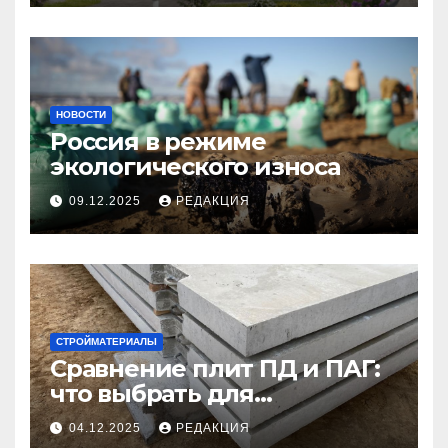
НОВОСТИ
Россия в режиме
экологического износа
09.12.2025
РЕДАКЦИЯ
СТРОЙМАТЕРИАЛЫ
Сравнение плит ПД и ПАГ:
что выбрать для
долговечного и прочного
04.12.2025
РЕДАКЦИЯ
покрытия