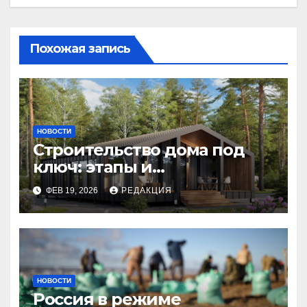
Похожая запись
НОВОСТИ
Строительство дома под
ключ: этапы и
планирование бюджета
ФЕВ 19, 2026
РЕДАКЦИЯ
НОВОСТИ
Россия в режиме