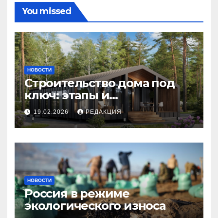
You missed
НОВОСТИ
Строительство дома под
ключ: этапы и
планирование бюджета
19.02.2026
РЕДАКЦИЯ
НОВОСТИ
Россия в режиме
экологического износа