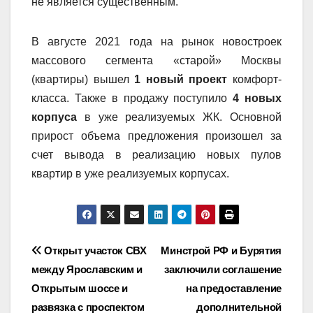
не является существенным.
В августе 2021 года на рынок новостроек
массового сегмента «старой» Москвы
(квартиры) вышел
1 новый проект
комфорт-
класса. Также в продажу поступило
4 новых
корпуса
в уже реализуемых ЖК. Основной
прирост объема предложения произошел за
счет вывода в реализацию новых пулов
квартир в уже реализуемых корпусах.
Навигация
Открыт участок СВХ
Минстрой РФ и Бурятия
между Ярославским и
заключили соглашение
по
Открытым шоссе и
на предоставление
записям
развязка с проспектом
дополнительной