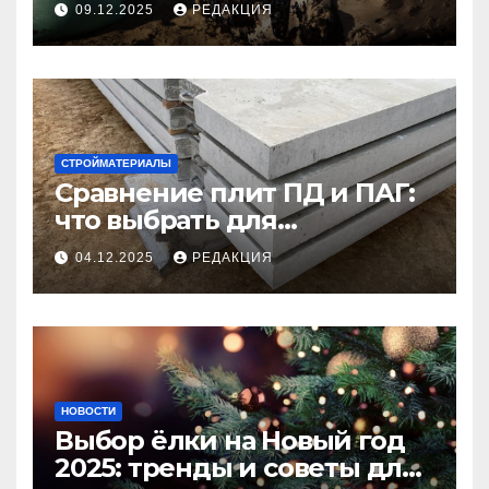
09.12.2025
РЕДАКЦИЯ
СТРОЙМАТЕРИАЛЫ
Сравнение плит ПД и ПАГ:
что выбрать для
долговечного и прочного
04.12.2025
РЕДАКЦИЯ
покрытия
НОВОСТИ
Выбор ёлки на Новый год
2025: тренды и советы для