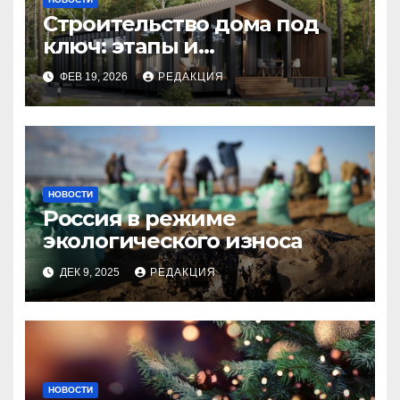
Строительство дома под
ключ: этапы и
планирование бюджета
ФЕВ 19, 2026
РЕДАКЦИЯ
НОВОСТИ
Россия в режиме
экологического износа
ДЕК 9, 2025
РЕДАКЦИЯ
НОВОСТИ