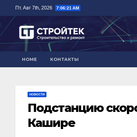
Перейти
Пт. Авг 7th, 2026
7:06:22 AM
к
содержимому
HOME
КОНТАКТЫ
НОВОСТИ
Подстанцию скоро
Кашире