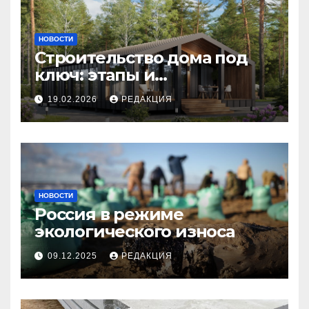
НОВОСТИ
Строительство дома под
ключ: этапы и
планирование бюджета
19.02.2026
РЕДАКЦИЯ
НОВОСТИ
Россия в режиме
экологического износа
09.12.2025
РЕДАКЦИЯ