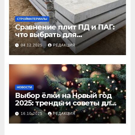
СТРОЙМАТЕРИАЛЫ
Сравнение плит ПД и ПАГ:
что выбрать для
долговечного и прочного
04.12.2025
РЕДАКЦИЯ
покрытия
НОВОСТИ
Выбор ёлки на Новый год
2025: тренды и советы для
идеального праздника
16.10.2025
РЕДАКЦИЯ