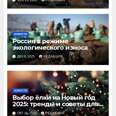
НОВОСТИ
Россия в режиме
экологического износа
ДЕК 9, 2025
РЕДАКЦИЯ
НОВОСТИ
Выбор ёлки на Новый год
2025: тренды и советы для
идеального праздника
ОКТ 16, 2025
РЕДАКЦИЯ