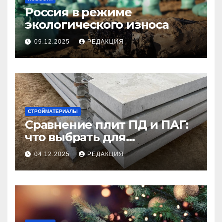
Россия в режиме
экологического износа
09.12.2025
РЕДАКЦИЯ
СТРОЙМАТЕРИАЛЫ
Сравнение плит ПД и ПАГ:
что выбрать для
долговечного и прочного
04.12.2025
РЕДАКЦИЯ
покрытия