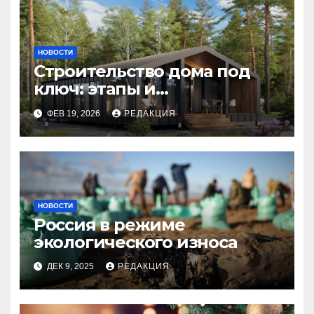
НОВОСТИ
Строительство дома под
ключ: этапы и
планирование бюджета
ФЕВ 19, 2026
РЕДАКЦИЯ
НОВОСТИ
Россия в режиме
экологического износа
ДЕК 9, 2025
РЕДАКЦИЯ