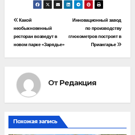
Навигация
Какой
Инновационный завод
необыкновенный
по производству
по
ресторан возведут в
глюкометров построят в
записям
новом парке «Зарядье»
Приангарье
От
Редакция
Похожая запись