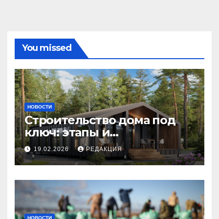
You missed
НОВОСТИ
Строительство дома под
ключ: этапы и
планирование бюджета
19.02.2026
РЕДАКЦИЯ
НОВОСТИ