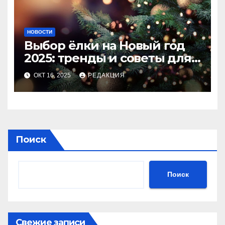
НОВОСТИ
Выбор ёлки на Новый год
2025: тренды и советы для
идеального праздника
ОКТ 16, 2025
РЕДАКЦИЯ
Поиск
Поиск
Свежие записи