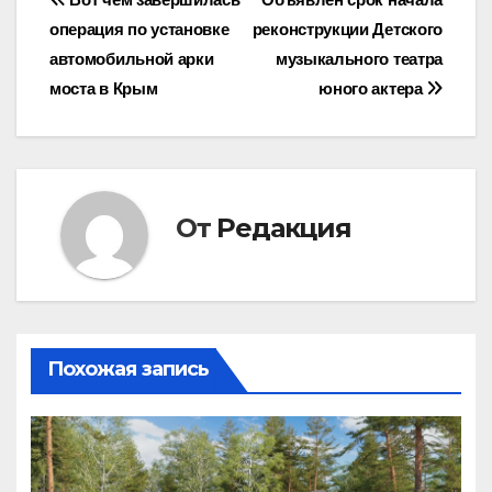
Навигация
операция по установке
реконструкции Детского
по
автомобильной арки
музыкального театра
записям
моста в Крым
юного актера
От
Редакция
Похожая запись