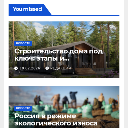
You missed
НОВОСТИ
Строительство дома под
ключ: этапы и
планирование бюджета
19.02.2026
РЕДАКЦИЯ
НОВОСТИ
Россия в режиме
экологического износа