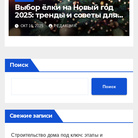
Выбор ёлки на Новый год
2025: тренды и советы для
идеального праздника
ОКТ 16, 2025
РЕДАКЦИЯ
Поиск
Поиск
Свежие записи
Строительство дома под ключ: этапы и