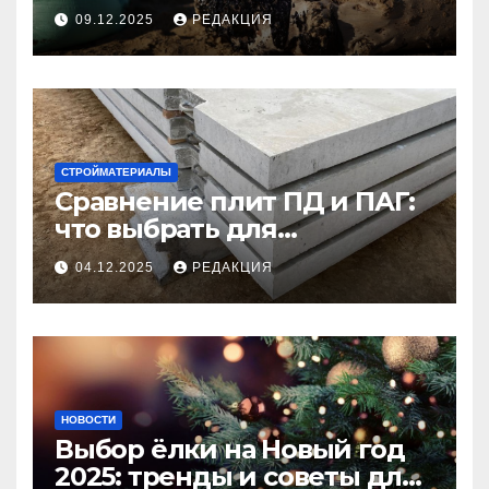
09.12.2025
РЕДАКЦИЯ
СТРОЙМАТЕРИАЛЫ
Сравнение плит ПД и ПАГ:
что выбрать для
долговечного и прочного
04.12.2025
РЕДАКЦИЯ
покрытия
НОВОСТИ
Выбор ёлки на Новый год
2025: тренды и советы для