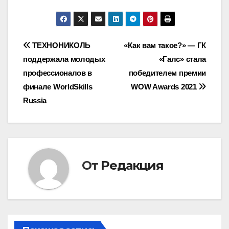
Навигация
ТЕХНОНИКОЛЬ
«Как вам такое?» — ГК
поддержала молодых
«Галс» стала
по
профессионалов в
победителем премии
записям
финале WorldSkills
WOW Awards 2021
Russia
От
Редакция