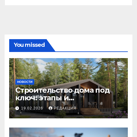
You missed
НОВОСТИ
Строительство дома под
ключ: этапы и
планирование бюджета
19.02.2026
РЕДАКЦИЯ