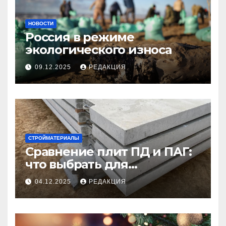
НОВОСТИ
Россия в режиме
экологического износа
09.12.2025
РЕДАКЦИЯ
СТРОЙМАТЕРИАЛЫ
Сравнение плит ПД и ПАГ:
что выбрать для
долговечного и прочного
04.12.2025
РЕДАКЦИЯ
покрытия