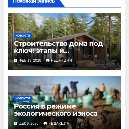
Похожая запись
НОВОСТИ
Строительство дома под
ключ: этапы и
планирование бюджета
ФЕВ 19, 2026
РЕДАКЦИЯ
НОВОСТИ
Россия в режиме
экологического износа
ДЕК 9, 2025
РЕДАКЦИЯ