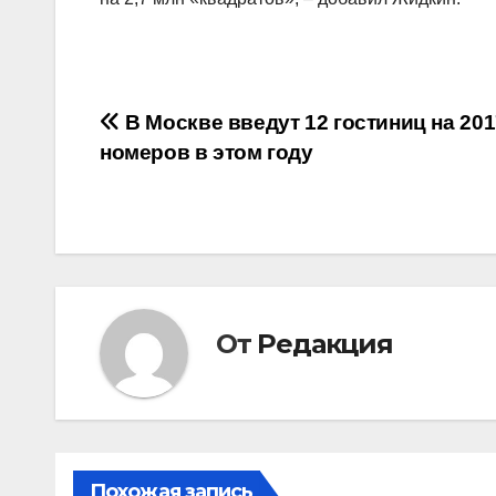
Навигация
В Москве введут 12 гостиниц на 201
номеров в этом году
по
записям
От
Редакция
Похожая запись