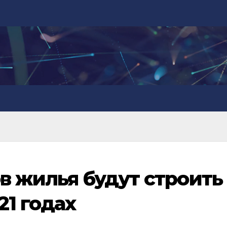
ов жилья будут строить
21 годах