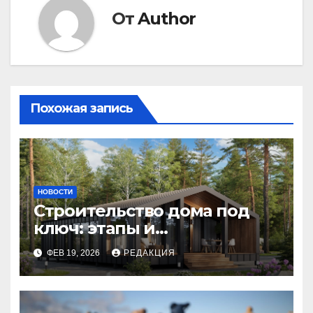
От
Author
Похожая запись
НОВОСТИ
Строительство дома под
ключ: этапы и
планирование бюджета
ФЕВ 19, 2026
РЕДАКЦИЯ