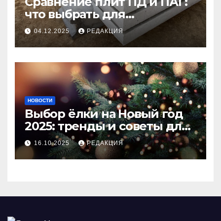
Сравнение плит ПД и ПАГ:
что выбрать для
долговечного и прочного
04.12.2025
РЕДАКЦИЯ
покрытия
НОВОСТИ
Выбор ёлки на Новый год
2025: тренды и советы для
идеального праздника
16.10.2025
РЕДАКЦИЯ