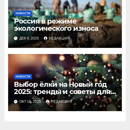
НОВОСТИ
Россия в режиме
экологического износа
ДЕК 9, 2025
РЕДАКЦИЯ
НОВОСТИ
Выбор ёлки на Новый год
2025: тренды и советы для
идеального праздника
ОКТ 16, 2025
РЕДАКЦИЯ