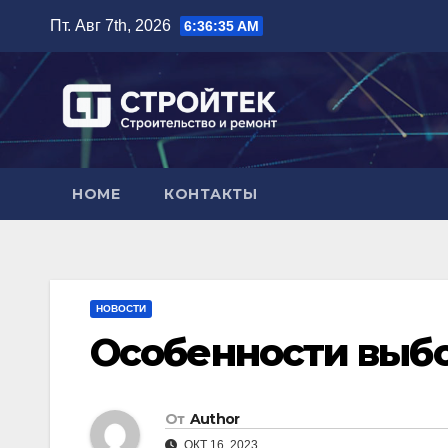
Перейти
Пт. Авг 7th, 2026
6:36:36 AM
к
содержимому
HOME
КОНТАКТЫ
НОВОСТИ
Особенности выбо
От
Author
ОКТ 16, 2023