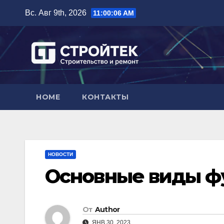
Перейти
Вс. Авг 9th, 2026
11:00:07 AM
к
содержимому
HOME
КОНТАКТЫ
НОВОСТИ
Основные виды ф
От
Author
ЯНВ 30, 2023