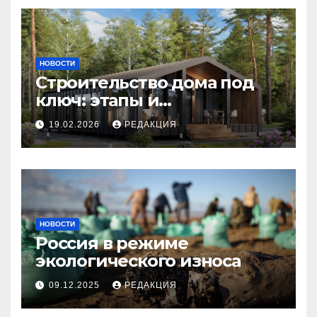
НОВОСТИ
Строительство дома под
ключ: этапы и
планирование бюджета
19.02.2026
РЕДАКЦИЯ
НОВОСТИ
Россия в режиме
экологического износа
09.12.2025
РЕДАКЦИЯ