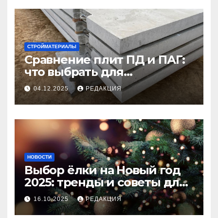
СТРОЙМАТЕРИАЛЫ
Сравнение плит ПД и ПАГ:
что выбрать для
долговечного и прочного
04.12.2025
РЕДАКЦИЯ
покрытия
НОВОСТИ
Выбор ёлки на Новый год
2025: тренды и советы для
идеального праздника
16.10.2025
РЕДАКЦИЯ