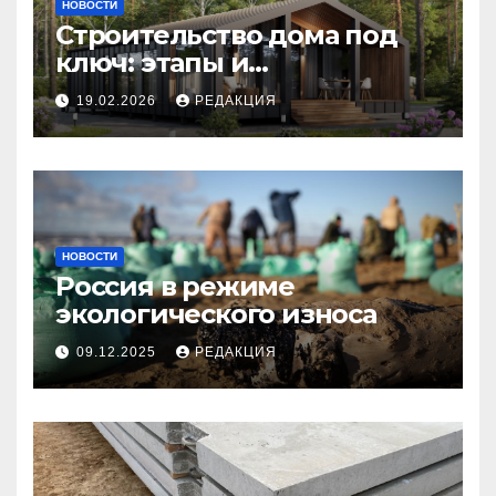
НОВОСТИ
Строительство дома под
ключ: этапы и
планирование бюджета
19.02.2026
РЕДАКЦИЯ
НОВОСТИ
Россия в режиме
экологического износа
09.12.2025
РЕДАКЦИЯ