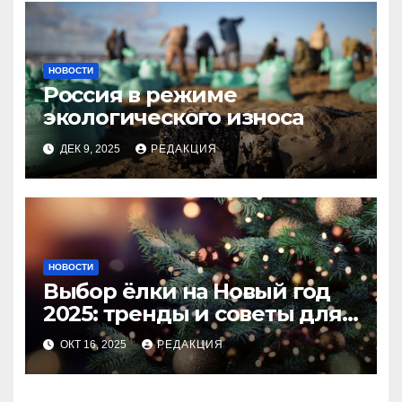
НОВОСТИ
Россия в режиме
экологического износа
ДЕК 9, 2025
РЕДАКЦИЯ
НОВОСТИ
Выбор ёлки на Новый год
2025: тренды и советы для
идеального праздника
ОКТ 16, 2025
РЕДАКЦИЯ