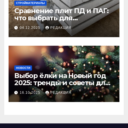
СТРОЙМАТЕРИАЛЫ
Сравнение плит ПД и ПАГ:
что выбрать для
долговечного и прочного
04.12.2025
РЕДАКЦИЯ
покрытия
НОВОСТИ
Выбор ёлки на Новый год
2025: тренды и советы для
идеального праздника
16.10.2025
РЕДАКЦИЯ