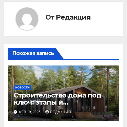
От
Редакция
Похожая запись
НОВОСТИ
Строительство дома под
ключ: этапы и
планирование бюджета
ФЕВ 19, 2026
РЕДАКЦИЯ