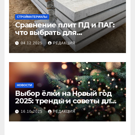
СТРОЙМАТЕРИАЛЫ
Сравнение плит ПД и ПАГ:
что выбрать для
долговечного и прочного
04.12.2025
РЕДАКЦИЯ
покрытия
НОВОСТИ
Выбор ёлки на Новый год
2025: тренды и советы для
идеального праздника
16.10.2025
РЕДАКЦИЯ