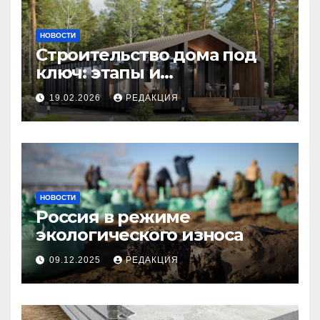
НОВОСТИ
Строительство дома под
ключ: этапы и
планирование бюджета
19.02.2026
РЕДАКЦИЯ
НОВОСТИ
Россия в режиме
экологического износа
09.12.2025
РЕДАКЦИЯ