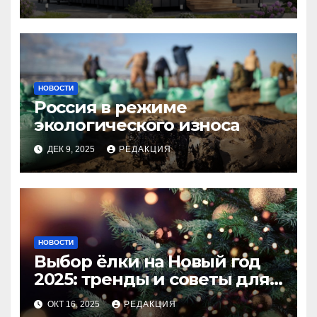
НОВОСТИ
Россия в режиме
экологического износа
ДЕК 9, 2025
РЕДАКЦИЯ
НОВОСТИ
Выбор ёлки на Новый год
2025: тренды и советы для
идеального праздника
ОКТ 16, 2025
РЕДАКЦИЯ