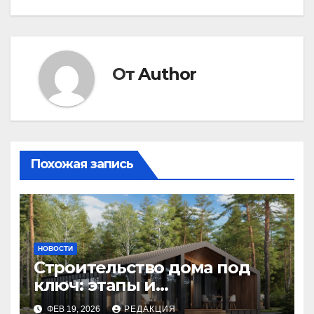
записям
От
Author
Похожая запись
НОВОСТИ
Строительство дома под
ключ: этапы и
планирование бюджета
ФЕВ 19, 2026
РЕДАКЦИЯ