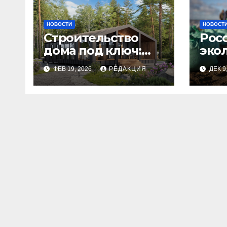
НОВОСТИ
НОВОСТ
Строительство
Рос
дома под ключ:
эко
этапы и
изн
ФЕВ 19, 2026
РЕДАКЦИЯ
ДЕК 9
планирование
бюджета