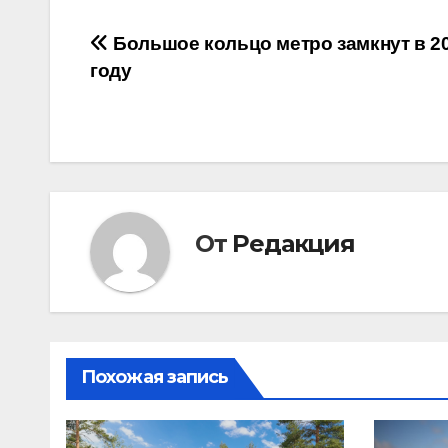
Навигация
Большое кольцо метро замкнут в 2
году
по
записям
От
Редакция
Похожая запись