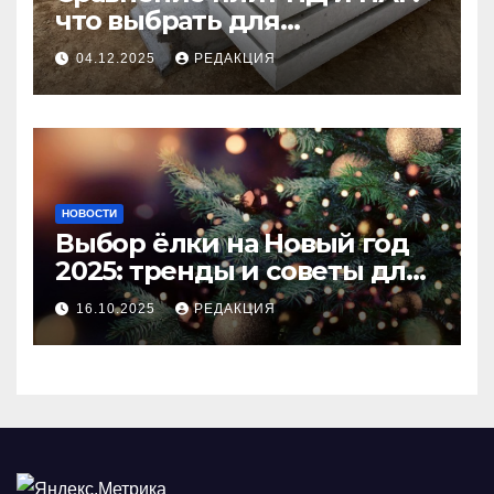
что выбрать для
долговечного и прочного
04.12.2025
РЕДАКЦИЯ
покрытия
НОВОСТИ
Выбор ёлки на Новый год
2025: тренды и советы для
идеального праздника
16.10.2025
РЕДАКЦИЯ