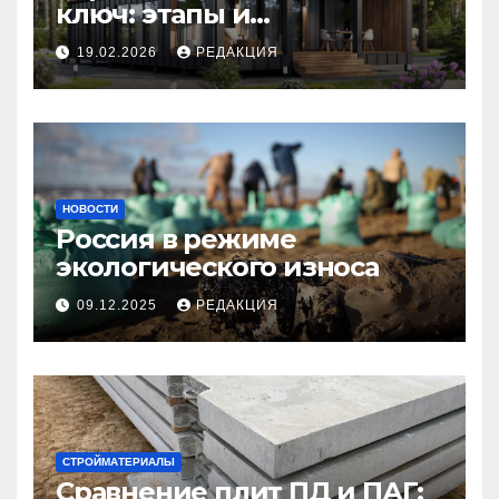
ключ: этапы и
планирование бюджета
19.02.2026
РЕДАКЦИЯ
НОВОСТИ
Россия в режиме
экологического износа
09.12.2025
РЕДАКЦИЯ
СТРОЙМАТЕРИАЛЫ
Сравнение плит ПД и ПАГ: