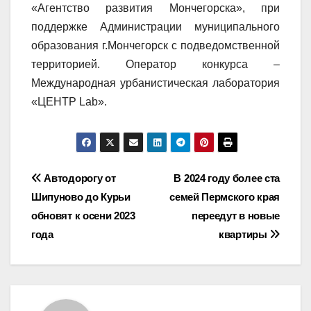
«Агентство развития Мончегорска», при
поддержке Администрации муниципального
образования г.Мончегорск с подведомственной
территорией. Оператор конкурса –
Международная урбанистическая лаборатория
«ЦЕНТР Lab».
Навигация
Автодорогу от
В 2024 году более ста
Шипуново до Курьи
семей Пермского края
по
обновят к осени 2023
переедут в новые
записям
года
квартиры