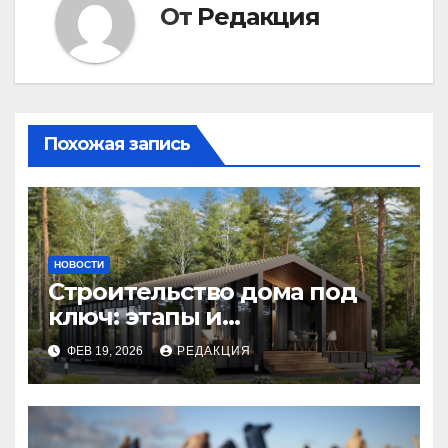
От
Редакция
Похожая запись
НОВОСТИ
Строительство дома под
ключ: этапы и
планирование бюджета
ФЕВ 19, 2026
РЕДАКЦИЯ