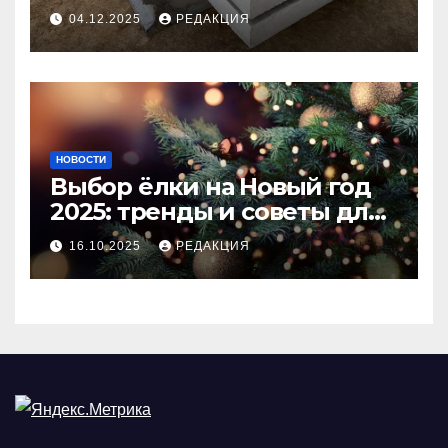
долговечного и прочного
04.12.2025
РЕДАКЦИЯ
покрытия
НОВОСТИ
Выбор ёлки на Новый год
2025: тренды и советы для
идеального праздника
16.10.2025
РЕДАКЦИЯ