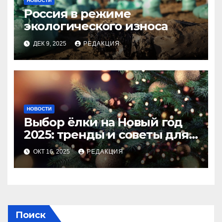
НОВОСТИ
Россия в режиме
экологического износа
ДЕК 9, 2025
РЕДАКЦИЯ
НОВОСТИ
Выбор ёлки на Новый год
2025: тренды и советы для
идеального праздника
ОКТ 16, 2025
РЕДАКЦИЯ
Поиск