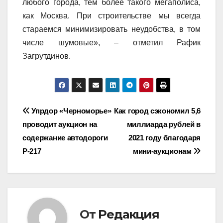
любого города, тем более такого мегаполиса,
как Москва. При строительстве мы всегда
стараемся минимизировать неудобства, в том
числе шумовые», – отметил Рафик
Загрутдинов.
Навигация
Упрдор «Черноморье»
Как город сэкономил 5,6
проводит аукцион на
миллиарда рублей в
по
содержание автодороги
2021 году благодаря
записям
Р-217
мини-аукционам
От
Редакция