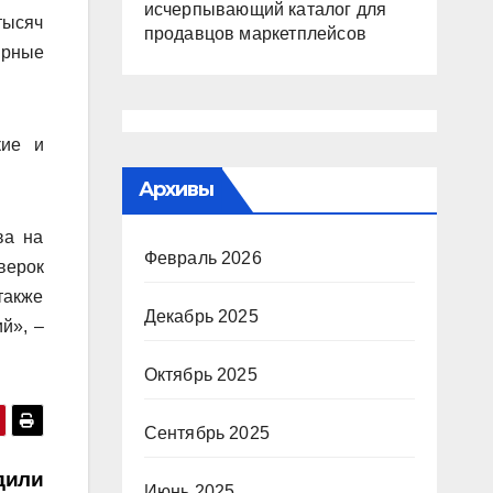
исчерпывающий каталог для
тысяч
продавцов маркетплейсов
ирные
кие и
Архивы
ва на
Февраль 2026
верок
также
Декабрь 2025
й», –
Октябрь 2025
Сентябрь 2025
дили
Июнь 2025