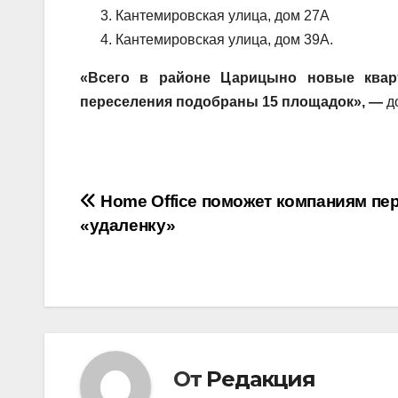
Кантемировская улица, дом 27А
Кантемировская улица, дом 39А.
«Всего в районе Царицыно новые квар
переселения подобраны 15 площадок», —
д
Навигация
Home Office поможет компаниям пе
«удаленку»
по
записям
От
Редакция