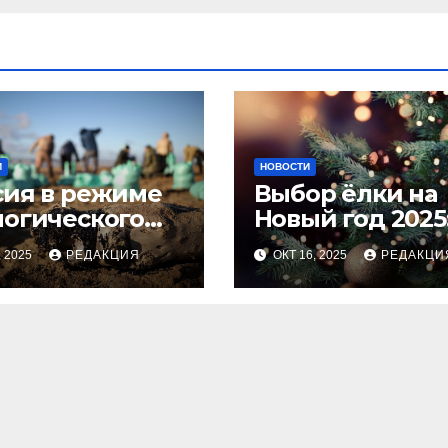
И
НОВОСТИ
сия в режиме
Выбор ёлки на
логического
Новый год 2025
оса
тренды и сове
, 2025
РЕДАКЦИЯ
ОКТ 16, 2025
РЕДАКЦИ
для идеальног
праздника