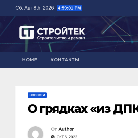
Перейти
Сб. Авг 8th, 2026
4:59:02 PM
к
содержимому
HOME
КОНТАКТЫ
НОВОСТИ
О грядках «из ДП
От
Author
ОКТ 6, 2022