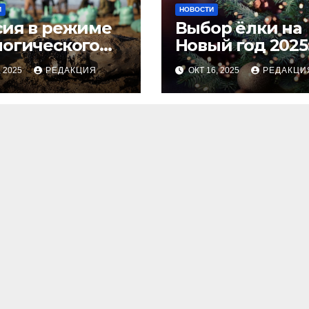
И
НОВОСТИ
сия в режиме
Выбор ёлки на
логического
Новый год 2025
оса
тренды и сове
, 2025
РЕДАКЦИЯ
ОКТ 16, 2025
РЕДАКЦИ
для идеальног
праздника