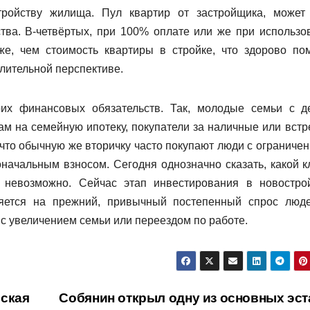
тройству жилища. Пул квартир от застройщика, может
ства. В-четвёртых, при 100% оплате или же при использо
же, чем стоимость квартиры в стройке, что здорово по
 длительной перспективе.
их финансовых обязательств. Так, молодые семьи с д
м на семейную ипотеку, покупатели за наличные или встр
 что обычную же вторичку часто покупают люди с ограниче
начальным взносом. Сегодня однозначно сказать, какой к
 невозможно. Сейчас этап инвестирования в новостро
няется на прежний, привычный постепенный спрос люд
с увеличением семьи или переездом по работе.
ская
Собянин открыл одну из основных эст