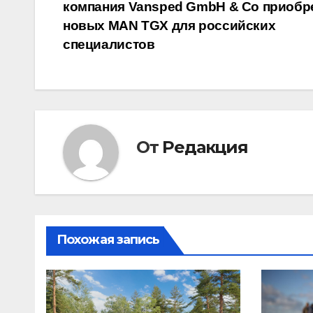
компания Vansped GmbH & Co приобр
по
новых MAN TGX для российских
записям
специалистов
От
Редакция
Похожая запись