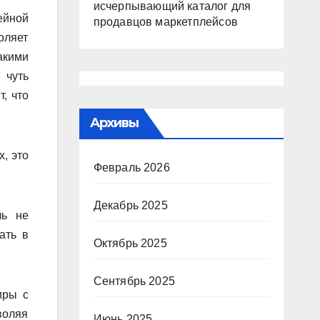
исчерпывающий каталог для
ейной
продавцов маркетплейсов
оляет
акими
 чуть
, что
Архивы
, это
Февраль 2026
Декабрь 2025
ль не
ать в
Октябрь 2025
Сентябрь 2025
иры с
воляя
Июнь 2025