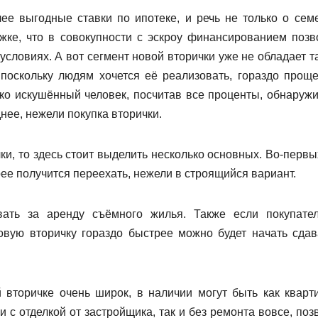
лее выгодные ставки по ипотеке, и речь не только о сем
жке, что в совокупности с эскроу финансированием позв
словиях. А вот сегмент новой вторички уже не обладает т
поскольку людям хочется её реализовать, гораздо проще
ько искушённый человек, посчитав все проценты, обнаружит
нее, нежели покупка вторички.
и, то здесь стоит выделить несколько основных. Во-первых
рее получится переехать, нежели в строящийся вариант.
вать за аренду съёмного жилья. Также если покупате
овую вторичку гораздо быстрее можно будет начать сдав
й вторичке очень широк, в наличии могут быть как кварт
 с отделкой от застройщика, так и без ремонта вовсе, поз