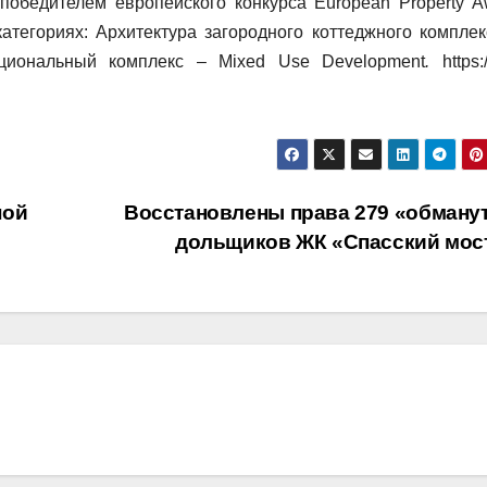
победителем европейского конкурса European Property A
атегориях: Архитектура загородного коттеджного компле
нкциональный комплекс – Mixed Use Development
.
https:
ной
Восстановлены права 279 «обману
дольщиков ЖК «Спасский мос