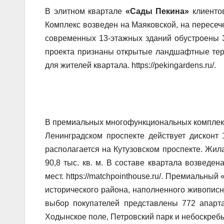
В элитном квартале
«Сады Пекина»
клиентов
Комплекс возведен на Маяковской, на пересеч
современных 13-этажных зданий обустроены 3
проекта признаны открытые ландшафтные тер
для жителей квартала. https://pekingardens.ru/.
В премиальных многофункциональных компле
Ленинградском проспекте действует дисконт
располагается на Кутузовском проспекте. Жил
90,8 тыс. кв. м. В составе квартала возведе
мест. https://matchpointhouse.ru/. Премиальн
исторического района, наполненного живопис
выбор покупателей представлены 772 апарт
Ходынское поле, Петровский парк и небоскребы 