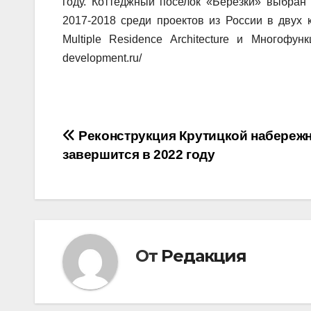
году. Коттеджный поселок «Березки» выбран 
2017-2018
среди проектов из России в двух к
Multiple Residence Architecture и Многофу
development.ru/
Навигация
Реконструкция Крутицкой набереж
завершится в 2022 году
по
записям
От
Редакция