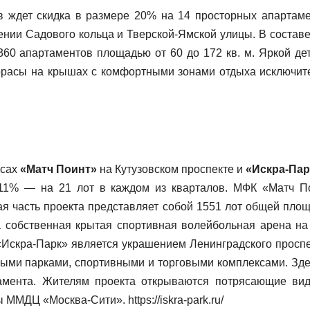
 ждет скидка в размере 20% на 14 просторных апартаме
ении Садового кольца и Тверской-Ямской улицы. В составе
60 апартаментов площадью от 60 до 172 кв. м. Яркой де
расы на крышах с комфортными зонами отдыха исключит
ксах
«Матч Поинт»
на Кутузовском проспекте и
«Искра-Па
 11% — на 21 лот в каждом из кварталов. МФК «Матч П
ая часть проекта представляет собой 1551 лот общей пло
на собственная крытая спортивная волейбольная арена на
ый «Искра-Парк» является украшением Ленинградского проспе
ными парками, спортивными и торговыми комплексами. Зде
амента. Жителям проекта открываются потрясающие ви
ММДЦ «Москва-Сити». https://iskra-park.ru/