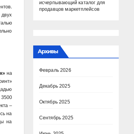
исчерпывающий каталог для
нтов.
продавцов маркетплейсов
 двух
талью
ельно
Архивы
Февраль 2026
рк»
на
оинт»
Декабрь 2025
щадью
 3500
Октябрь 2025
кта –
сь на
Сентябрь 2025
ды на
Июнь 2025