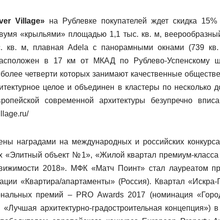
er Village»
на Рублевке покупателей ждет скидка 15%
двумя «крыльями» площадью 1,1 тыс. кв. м, веерообразны
с. кв. м, плавная Adela с панорамными окнами (739 кв.
расположен в 17 км от МКАД по Рублево-Успенскому ш
, более четверти которых занимают качественные обществ
итектурное целое и объединен в кластеры по несколько д
вропейской современной архитектуры безупречно впис
illage.ru/
ены наградами на международных и российских конкурса
х «Элитный объект №1», «Жилой квартал премиум-класс
вижимости 2018». МФК «Матч Поинт» стал лауреатом п
нации «Квартира/апартаменты» (Россия). Квартал «Искра-
ональных премий – PRO Awards 2017 (номинация «Горо
Лучшая архитектурно-градостроительная концепция») в