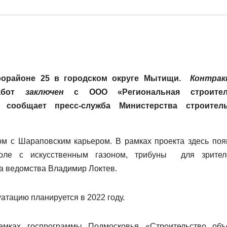
рорайоне 25 в городском округе Мытищи.
Контра
работ
заключен
с ООО «Региональная строител
 сообщает пресс-служба Министерства строитель
ом с Шараповским карьером. В рамках проекта здесь поя
поле с искусственным газоном, трибуны для зрите
а ведомства Владимир Локтев.
атацию планируется в 2022 году.
амках госпрограммы Подмосковья «Строительство объ