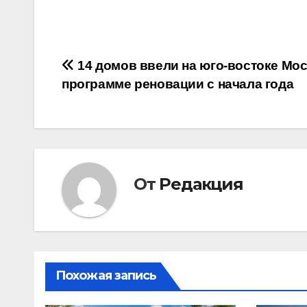
Навигация
14 домов ввели на юго-востоке Мо
программе реновации с начала года
по
записям
От
Редакция
Похожая запись