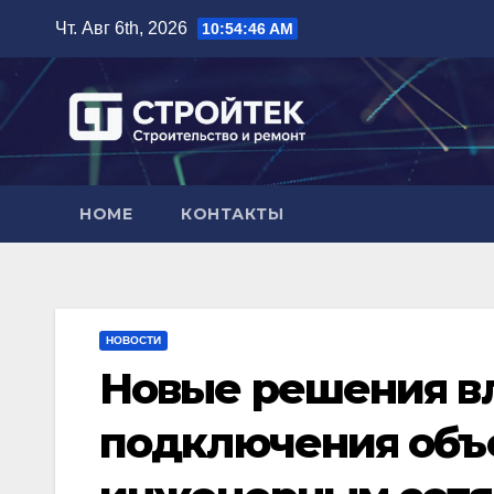
Перейти
Чт. Авг 6th, 2026
10:54:47 AM
к
содержимому
HOME
КОНТАКТЫ
НОВОСТИ
Новые решения вл
подключения объ