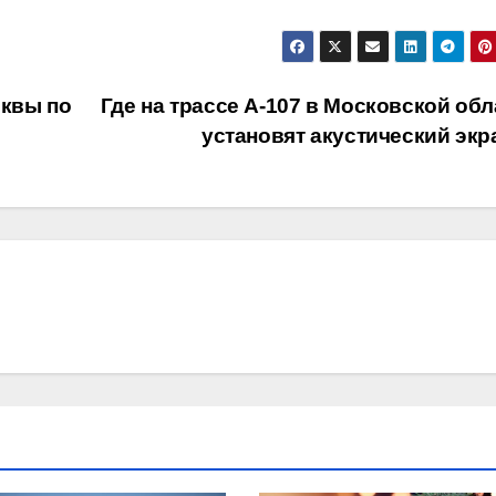
сквы по
Где на трассе А-107 в Московской обл
установят акустический эк