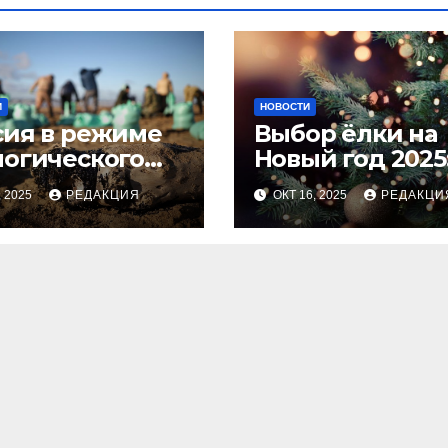
И
НОВОСТИ
сия в режиме
Выбор ёлки на
логического
Новый год 2025
оса
тренды и сове
, 2025
РЕДАКЦИЯ
ОКТ 16, 2025
РЕДАКЦИ
для идеальног
праздника