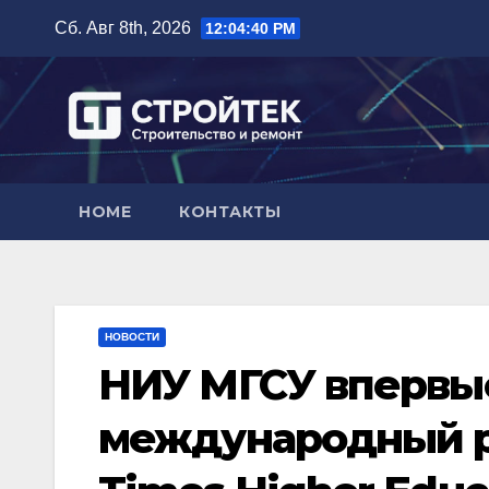
Перейти
Сб. Авг 8th, 2026
12:04:41 PM
к
содержимому
HOME
КОНТАКТЫ
НОВОСТИ
НИУ МГСУ впервы
международный р