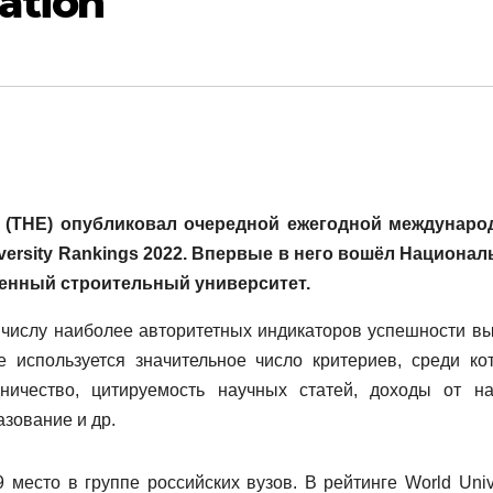
ation
on (THE) опубликовал очередной ежегодной междунар
versity Rankings 2022. Впервые в него вошёл Национа
енный строительный университет.
к числу наиболее авторитетных индикаторов успешности в
е используется значительное число критериев, среди ко
ничество, цитируемость научных статей, доходы от на
азование и др.
есто в группе российских вузов. В рейтинге World Unive