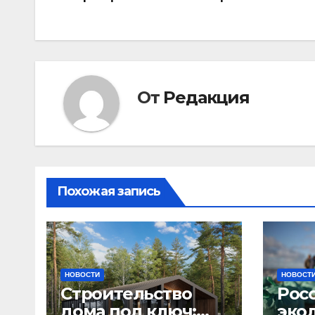
по
записям
От
Редакция
Похожая запись
НОВОСТИ
НОВОСТ
Строительство
Рос
дома под ключ:
эко