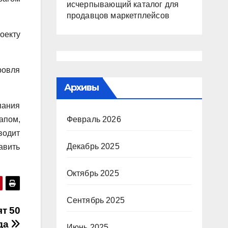
исчерпывающий каталог для
продавцов маркетплейсов
оекту
ровля
Архивы
пания
апом,
Февраль 2026
водит
Декабрь 2025
авить
Октябрь 2025
Сентябрь 2025
ят 50
ода
Июнь 2025