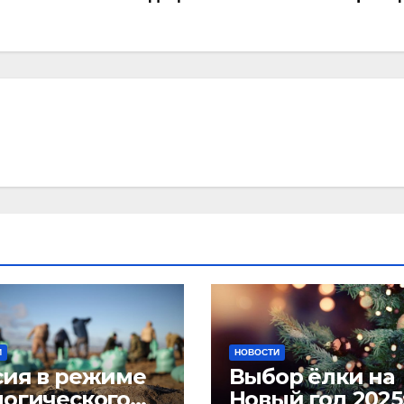
И
НОВОСТИ
сия в режиме
Выбор ёлки на
логического
Новый год 2025