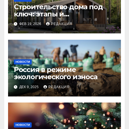
Строительство дома под
ключ: этапы и
планирование бюджета
ФЕВ 19, 2026
РЕДАКЦИЯ
НОВОСТИ
Россия в режиме
экологического износа
ДЕК 9, 2025
РЕДАКЦИЯ
НОВОСТИ