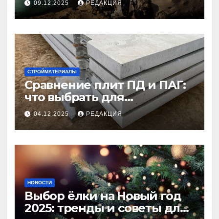
09.12.2025
РЕДАКЦИЯ
СТРОЙМАТЕРИАЛЫ
Сравнение плит ПД и ПАГ:
что выбрать для
долговечного и прочного
04.12.2025
РЕДАКЦИЯ
покрытия
НОВОСТИ
Выбор ёлки на Новый год
2025: тренды и советы для