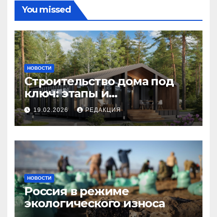
You missed
НОВОСТИ
Строительство дома под
ключ: этапы и
планирование бюджета
19.02.2026
РЕДАКЦИЯ
НОВОСТИ
Россия в режиме
экологического износа