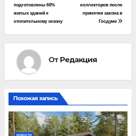
подготовлены 60%
коллекторов после
по
жилых зданий к
принятия закона в
записям
отопительному сезону
Госдуме
От
Редакция
Похожая запись
НОВОСТИ