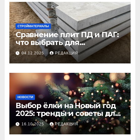
СТРОЙМАТЕРИАЛЫ
Сравнение плит ПД и ПАГ:
что выбрать для
долговечного и прочного
04.12.2025
РЕДАКЦИЯ
покрытия
НОВОСТИ
Выбор ёлки на Новый год
2025: тренды и советы для
идеального праздника
16.10.2025
РЕДАКЦИЯ