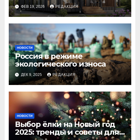
планирование бюджета
ФЕВ 19, 2026
РЕДАКЦИЯ
НОВОСТИ
Россия в режиме
экологического износа
ДЕК 9, 2025
РЕДАКЦИЯ
НОВОСТИ
Выбор ёлки на Новый год
2025: тренды и советы для
идеального праздника