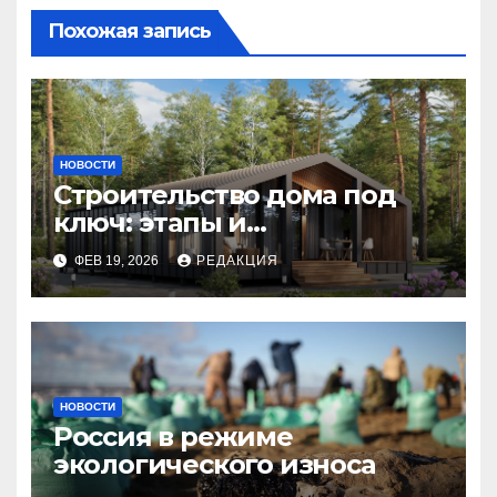
Похожая запись
НОВОСТИ
Строительство дома под
ключ: этапы и
планирование бюджета
ФЕВ 19, 2026
РЕДАКЦИЯ
НОВОСТИ
Россия в режиме
экологического износа