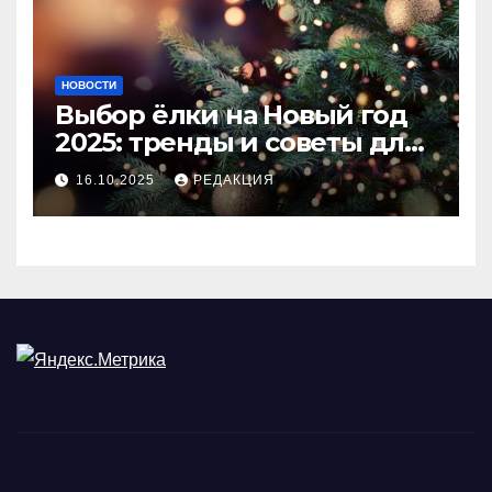
НОВОСТИ
Выбор ёлки на Новый год
2025: тренды и советы для
идеального праздника
16.10.2025
РЕДАКЦИЯ