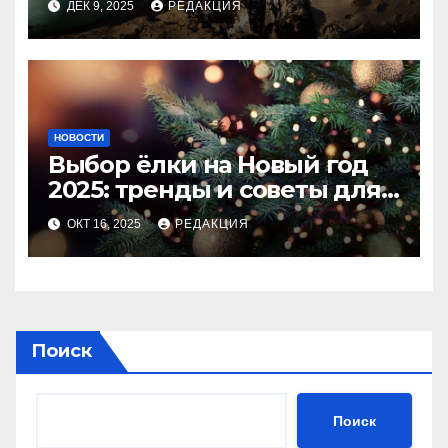
ДЕК 9, 2025
РЕДАКЦИЯ
НОВОСТИ
Выбор ёлки на Новый год
2025: тренды и советы для
идеального праздника
ОКТ 16, 2025
РЕДАКЦИЯ
Поиск
Поиск