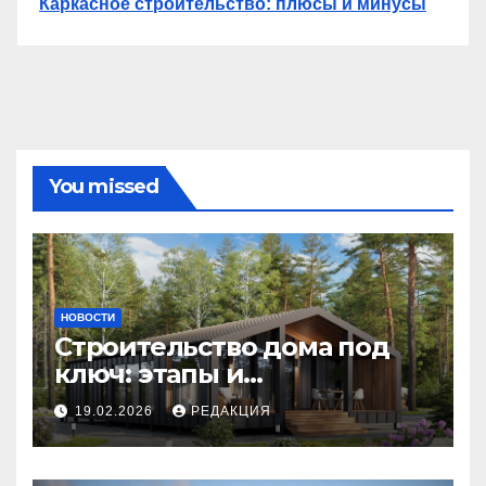
Каркасное строительство: плюсы и минусы
You missed
НОВОСТИ
Строительство дома под
ключ: этапы и
планирование бюджета
19.02.2026
РЕДАКЦИЯ