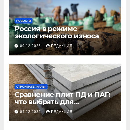
НОВОСТИ
Россия в режиме
экологического износа
09.12.2025
РЕДАКЦИЯ
СТРОЙМАТЕРИАЛЫ
Сравнение плит ПД и ПАГ:
что выбрать для
долговечного и прочного
04.12.2025
РЕДАКЦИЯ
покрытия