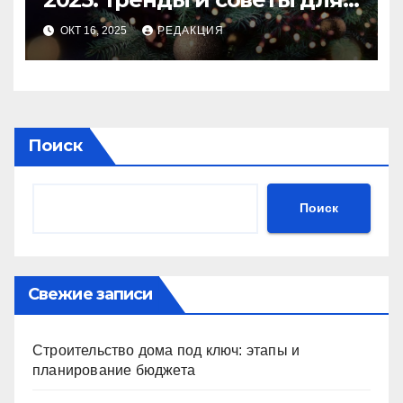
идеального праздника
ОКТ 16, 2025
РЕДАКЦИЯ
Поиск
Поиск
Свежие записи
Строительство дома под ключ: этапы и
планирование бюджета