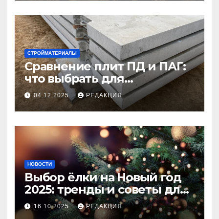
СТРОЙМАТЕРИАЛЫ
Сравнение плит ПД и ПАГ:
что выбрать для
долговечного и прочного
04.12.2025
РЕДАКЦИЯ
покрытия
НОВОСТИ
Выбор ёлки на Новый год
2025: тренды и советы для
идеального праздника
16.10.2025
РЕДАКЦИЯ