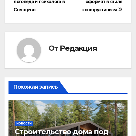
логопеда и психолога в
оформят в стиле
записям
Солнцево
конструктивизм
От
Редакция
Похожая запись
НОВОСТИ
Строительство дома под