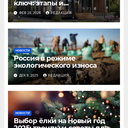
ключ: этапы и
планирование бюджета
ФЕВ 19, 2026
РЕДАКЦИЯ
НОВОСТИ
Россия в режиме
экологического износа
ДЕК 9, 2025
РЕДАКЦИЯ
НОВОСТИ
Выбор ёлки на Новый год
2025: тренды и советы для