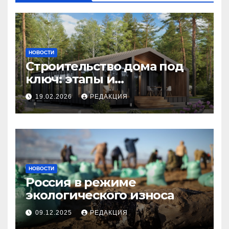
НОВОСТИ
Строительство дома под
ключ: этапы и
планирование бюджета
19.02.2026
РЕДАКЦИЯ
НОВОСТИ
Россия в режиме
экологического износа
09.12.2025
РЕДАКЦИЯ